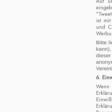
Auf un
eingeb
"Tweet
ist mi
und Co
Werbun
Bitte 
kann),
diese
anony
Verein
6. Ein
Wenn 
Erklär
Einwil
Erklär