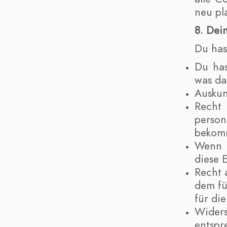
neu pl
8. Dei
Du has
Du has
was da
Auskun
Recht
person
bekom
Wenn d
diese 
Recht 
dem fü
für di
Wider
entspr