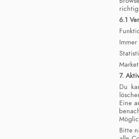
Browse
richtig
6.1 Ve
Funkti
Immer 
Statist
Market
7. Akt
Du ka
lösche
Eine a
benach
Möglic
Bitte 
alle C