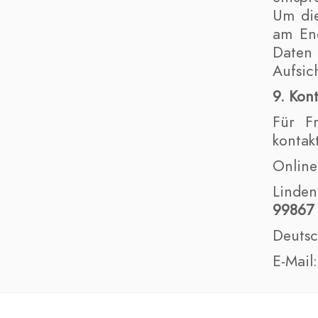
Um die
am End
Daten 
Aufsic
9. Kon
Für F
kontak
Online
Linden
99867
Deutsc
E-Mail