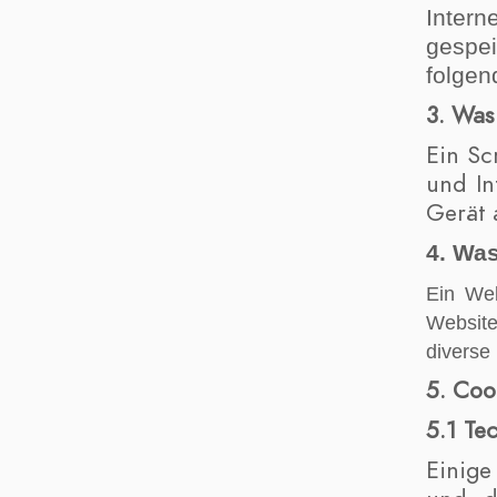
Inter
gespe
folgen
3. Was
Ein Sc
und In
Gerät 
4. Wa
Ein Web
Website
diverse
5. Coo
5.1 Te
Einige