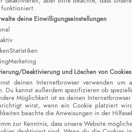
r deaktivieren, aber bitte beachte, dass unse
 funktioniert.
rwalte deine Einwilligungseinstellungen
onal
aktiv
ikenStatistiken
ingMarketing
ivierung/Deaktivierung und Löschen von Cookies
nnst deinen Internetbrowser verwenden um a
n. Du kannst außerdem spezifizieren ob spezielle
ndere Möglichkeit ist es deinen Internetbrowser
richtigt wirst, wenn ein Cookie platziert wir
hkeiten beachte die Anweisungen in der Hilfesek
nimm zur Kenntnis, dass unsere Website mögliche
ookies deaktiviert sind. Wenn du die Cookies i