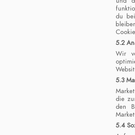
und d
funkti
du bei
bleibe
Cookie
5.2 An
Wir v
optimi
Websit
5.3 Ma
Market
die zu
den B
Market
5.4 So