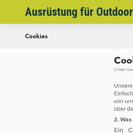
Ausrüstung für Outdoor
Cookies
Coo
Zuletzt be
Unsere 
Einfac
von uns
über d
2. Was
Ein C