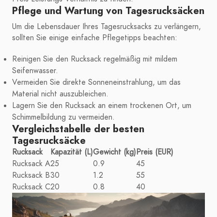
Pflege und Wartung von Tagesrucksäcken
Um die Lebensdauer Ihres Tagesrucksacks zu verlängern,
sollten Sie einige einfache Pflegetipps beachten:
Reinigen Sie den Rucksack regelmäßig mit mildem
Seifenwasser.
Vermeiden Sie direkte Sonneneinstrahlung, um das
Material nicht auszubleichen.
Lagern Sie den Rucksack an einem trockenen Ort, um
Schimmelbildung zu vermeiden.
Vergleichstabelle der besten
Tagesrucksäcke
Rucksack
Kapazität (L)
Gewicht (kg)
Preis (EUR)
Rucksack A
25
0.9
45
Rucksack B
30
1.2
55
Rucksack C
20
0.8
40