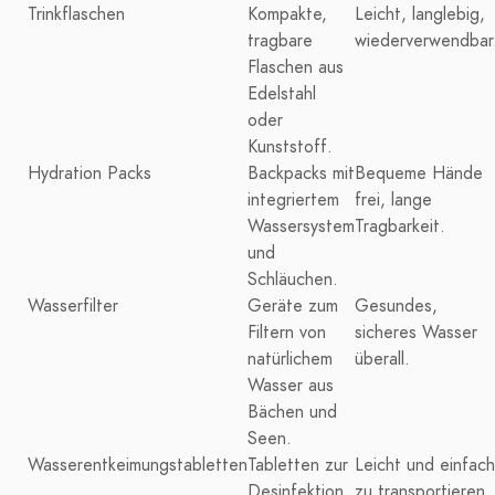
Trinkflaschen
Kompakte,
Leicht, langlebig,
tragbare
wiederverwendbar
Flaschen aus
Edelstahl
oder
Kunststoff.
Hydration Packs
Backpacks mit
Bequeme Hände
integriertem
frei, lange
Wassersystem
Tragbarkeit.
und
Schläuchen.
Wasserfilter
Geräte zum
Gesundes,
Filtern von
sicheres Wasser
natürlichem
überall.
Wasser aus
Bächen und
Seen.
Wasserentkeimungstabletten
Tabletten zur
Leicht und einfach
Desinfektion
zu transportieren.