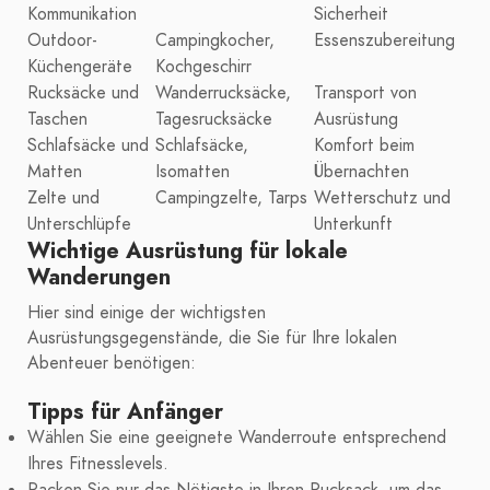
Kommunikation
Sicherheit
Outdoor-
Campingkocher,
Essenszubereitung
Küchengeräte
Kochgeschirr
Rucksäcke und
Wanderrucksäcke,
Transport von
Taschen
Tagesrucksäcke
Ausrüstung
Schlafsäcke und
Schlafsäcke,
Komfort beim
Matten
Isomatten
Übernachten
Zelte und
Campingzelte, Tarps
Wetterschutz und
Unterschlüpfe
Unterkunft
Wichtige Ausrüstung für lokale
Wanderungen
Hier sind einige der wichtigsten
Ausrüstungsgegenstände, die Sie für Ihre lokalen
Abenteuer benötigen:
Tipps für Anfänger
Wählen Sie eine geeignete Wanderroute entsprechend
Ihres Fitnesslevels.
Packen Sie nur das Nötigste in Ihren Rucksack, um das