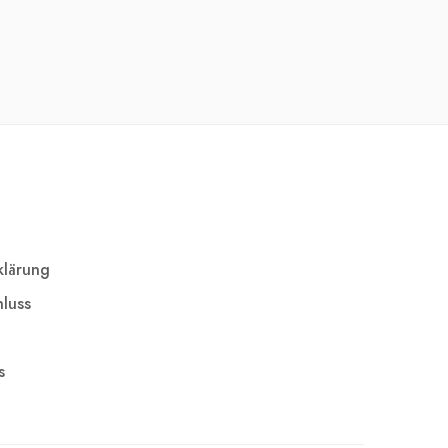
klärung
luss
s