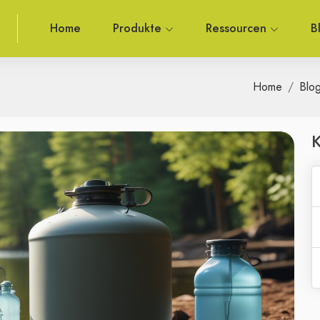
Home
Produkte
Ressourcen
B
Home
Blo
K