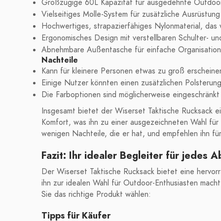
Großzügige 60L Kapazität für ausgedehnte Outdoo
Vielseitiges Molle-System für zusätzliche Ausrüstu
Hochwertiges, strapazierfähiges Nylonmaterial, das w
Ergonomisches Design mit verstellbaren Schulter- u
Abnehmbare Außentasche für einfache Organisation 
Nachteile
Kann für kleinere Personen etwas zu groß erscheine
Einige Nutzer könnten einen zusätzlichen Polsterun
Die Farboptionen sind möglicherweise eingeschränkt
Insgesamt bietet der Wiserset Taktische Rucksack ei
Komfort, was ihn zu einer ausgezeichneten Wahl für
wenigen Nachteile, die er hat, und empfehlen ihn fü
Fazit: Ihr idealer Begleiter für jedes 
Der Wiserset Taktische Rucksack bietet eine hervor
ihn zur idealen Wahl für Outdoor-Enthusiasten macht.
Sie das richtige Produkt wählen:
Tipps für Käufer