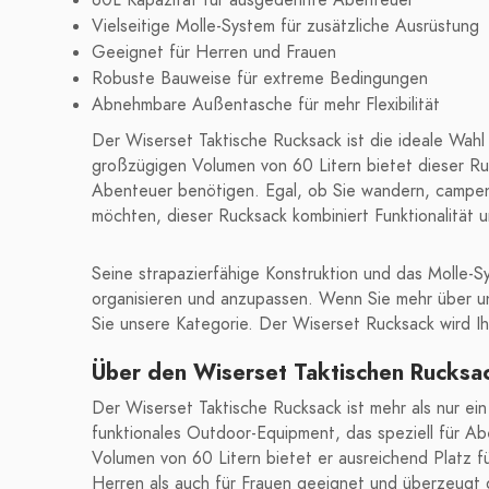
60L Kapazität für ausgedehnte Abenteuer
Vielseitige Molle-System für zusätzliche Ausrüstung
Geeignet für Herren und Frauen
Robuste Bauweise für extreme Bedingungen
Abnehmbare Außentasche für mehr Flexibilität
Der Wiserset Taktische Rucksack ist die ideale Wahl
großzügigen Volumen von 60 Litern bietet dieser Ruck
Abenteuer benötigen. Egal, ob Sie wandern, campen 
möchten, dieser Rucksack kombiniert Funktionalität un
Seine strapazierfähige Konstruktion und das Molle-Sy
organisieren und anzupassen. Wenn Sie mehr über 
Sie unsere Kategorie. Der Wiserset Rucksack wird Ih
Über den Wiserset Taktischen Rucksa
Der Wiserset Taktische Rucksack ist mehr als nur ein
funktionales Outdoor-Equipment, das speziell für A
Volumen von 60 Litern bietet er ausreichend Platz fü
Herren als auch für Frauen geeignet und überzeugt d